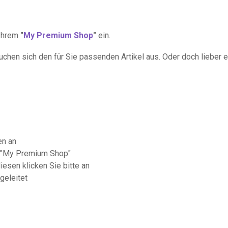
 Ihrem
"
My Premium Shop
"
ein.
chen sich den für Sie passenden Artikel aus. Oder doch lieber 
en an
r "My Premium Shop"
esen klicken Sie bitte an
geleitet