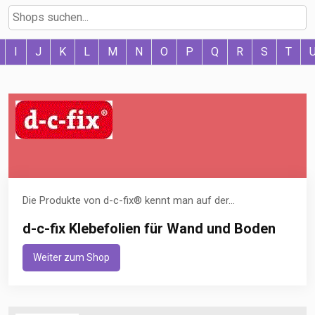
I
J
K
L
M
N
O
P
Q
R
S
T
Die Produkte von d-c-fix® kennt man auf der...
d-c-fix Klebefolien für Wand und Boden
Weiter zum Shop