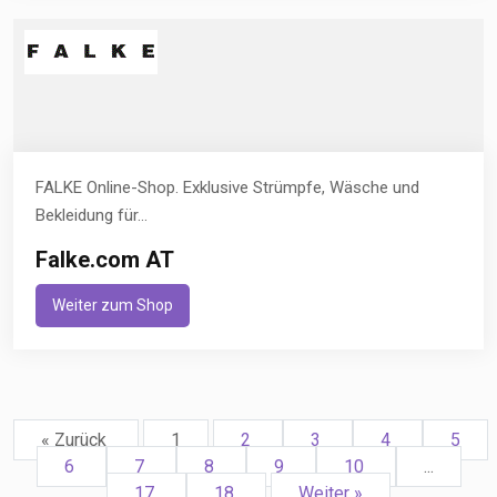
FALKE Online-Shop. Exklusive Strümpfe, Wäsche und
Bekleidung für...
Falke.com AT
Weiter zum Shop
« Zurück
1
2
3
4
5
6
7
8
9
10
...
17
18
Weiter »