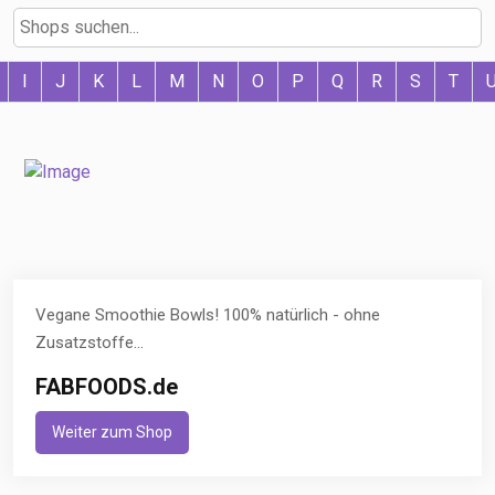
I
J
K
L
M
N
O
P
Q
R
S
T
Vegane Smoothie Bowls! 100% natürlich - ohne
Zusatzstoffe...
FABFOODS.de
Weiter zum Shop