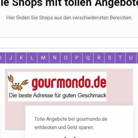
lle Shops mit tollen Angebot
Hier finden Sie Shops aus den verschiedensten Bereichen.
I
J
K
L
M
N
O
P
Q
R
S
T
U
Tolle Angebote bei gourmondo.de
entdecken und Geld sparen.