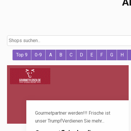
A
Top 9
0-9
A
B
C
D
E
F
G
H
Gourmetpartner werden!!! Frische ist
unser TrumpfVerdienen Sie mehr...