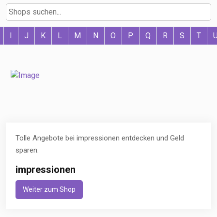
I
J
K
L
M
N
O
P
Q
R
S
T
Tolle Angebote bei impressionen entdecken und Geld
sparen.
impressionen
Weiter zum Shop