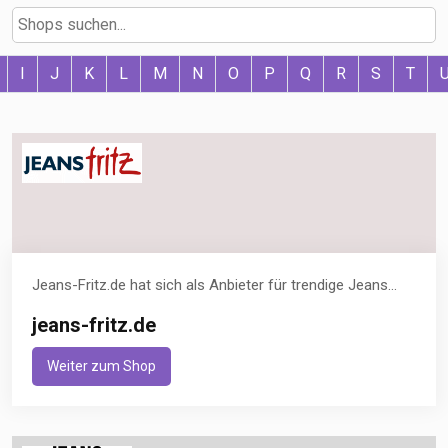
I
J
K
L
M
N
O
P
Q
R
S
T
Jeans-Fritz.de hat sich als Anbieter für trendige Jeans...
jeans-fritz.de
Weiter zum Shop