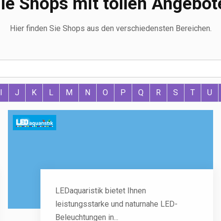
lle Shops mit tollen Angebot
Hier finden Sie Shops aus den verschiedensten Bereichen.
I
J
K
L
M
N
O
P
Q
R
S
T
U
LEDaquaristik bietet Ihnen
leistungsstarke und naturnahe LED-
Beleuchtungen in...