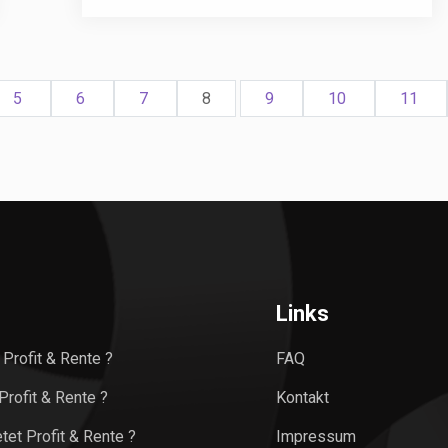
5
6
7
8
9
10
11
Links
 Profit & Rente ?
FAQ
rofit & Rente ?
Kontakt
tet Profit & Rente ?
Impressum