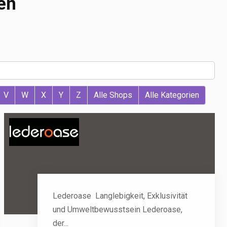
en
V
W
X
Y
Z
Alle Shops
Alle Kategorien
Lederoase  Langlebigkeit, Exklusivität
und Umweltbewusstsein Lederoase,
der...