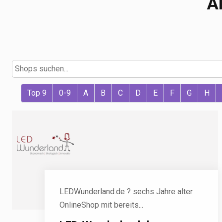
A
Top 9
0-9
A
B
C
D
E
F
G
H
LEDWunderland.de ? sechs Jahre alter
OnlineShop mit bereits...