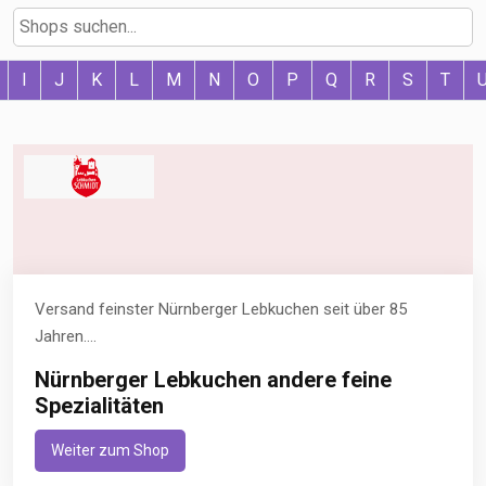
I
J
K
L
M
N
O
P
Q
R
S
T
Versand feinster Nürnberger Lebkuchen seit über 85
Jahren....
Nürnberger Lebkuchen andere feine
Spezialitäten
Weiter zum Shop