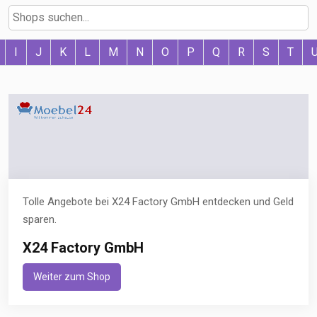
I
J
K
L
M
N
O
P
Q
R
S
T
Tolle Angebote bei X24 Factory GmbH entdecken und Geld
sparen.
X24 Factory GmbH
Weiter zum Shop