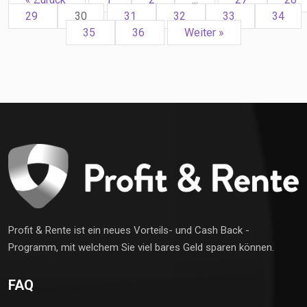
29
30
31
32
33
34
35
36
Weiter »
Profit & Rente ist ein neues Vorteils- und Cash Back -
Programm, mit welchem Sie viel bares Geld sparen können.
FAQ