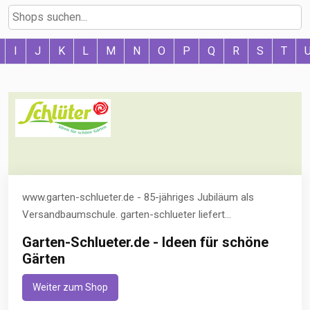
I
J
K
L
M
N
O
P
Q
R
S
T
www.garten-schlueter.de - 85-jähriges Jubiläum als
Versandbaumschule. garten-schlueter liefert...
Garten-Schlueter.de - Ideen für schöne
Gärten
Weiter zum Shop