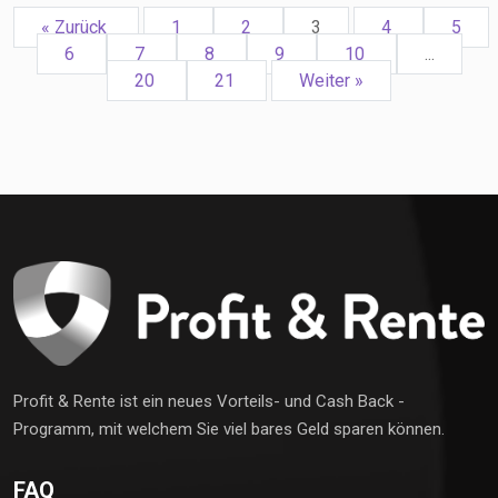
« Zurück
1
2
3
4
5
6
7
8
9
10
...
20
21
Weiter »
Profit & Rente ist ein neues Vorteils- und Cash Back -
Programm, mit welchem Sie viel bares Geld sparen können.
FAQ