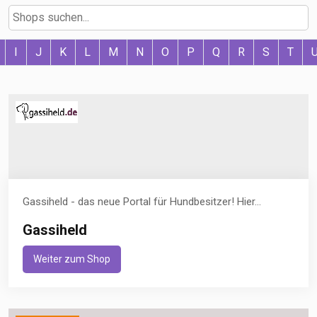
I
J
K
L
M
N
O
P
Q
R
S
T
Gassiheld - das neue Portal für Hundbesitzer! Hier...
Gassiheld
Weiter zum Shop