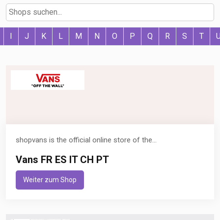
I
J
K
L
M
N
O
P
Q
R
S
T
shopvans is the official online store of the...
Vans FR ES IT CH PT
Weiter zum Shop