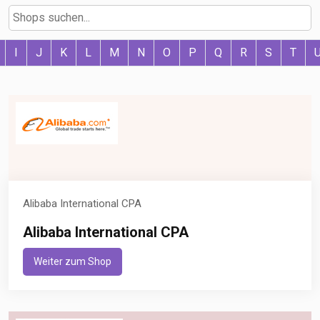
I
J
K
L
M
N
O
P
Q
R
S
T
Alibaba International CPA
Alibaba International CPA
Weiter zum Shop